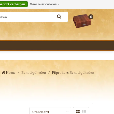
Merken
Bestellen - €0,00
Inloggen
bericht verbergen
Meer over cookies »
0
Home
/
Benodigdheden
/
Pijprokers Benodigdheden
Standaard