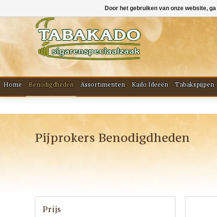
Door het gebruiken van onze website, ga
Home
Benodigdheden
Assortimenten
Kado Ideeën
Tabakspijpen
Pijprokers Benodigdheden
Prijs