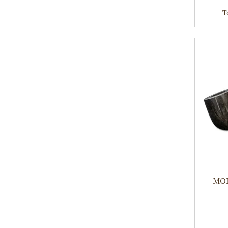
T
MOL