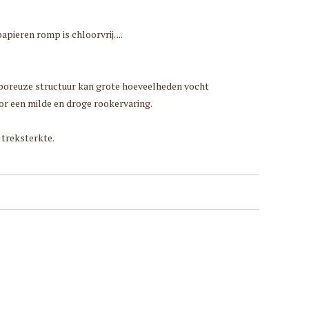
pieren romp is chloorvrij. ...
e poreuze structuur kan grote hoeveelheden vocht
or een milde en droge rookervaring.
 treksterkte.