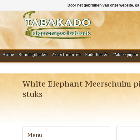
Door het gebruiken van onze website, ga
Home
Benodigdheden
Assortimenten
Kado Ideeën
Tabakspijpen
White Elephant Meerschuim pi
stuks
Menu