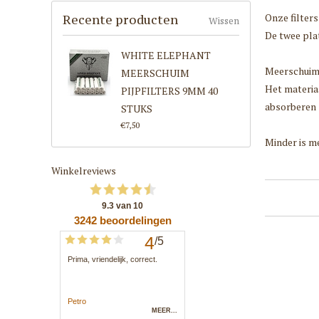
Onze filters
Recente producten
Wissen
De twee plat
WHITE ELEPHANT
Meerschuim 
MEERSCHUIM
Het materia
PIJPFILTERS 9MM 40
absorberen 
STUKS
€7,50
Minder is m
Winkelreviews