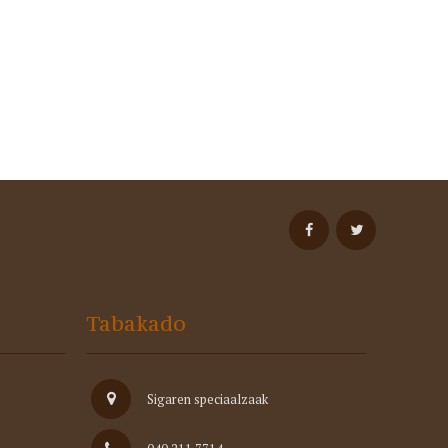
Tabakado
Sigaren speciaalzaak