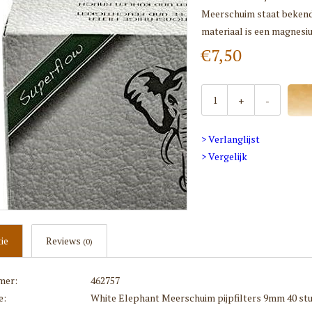
Meerschuim staat bekend
materiaal is een magnesi
€7,50
+
-
> Verlanglijst
> Vergelijk
ie
Reviews
(0)
mer:
462757
e:
White Elephant Meerschuim pijpfilters 9mm 40 st