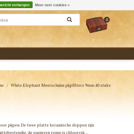
Merken
Bestellen - €0,00
Inloggen
bericht verbergen
Meer over cookies »
0
me
/
White Elephant Meerschuim pijpfilters 9mm 40 stuks
 voor pijpen. De twee platte keramische doppen zijn
ittebestendig, de papieren romp is chloorvrij. ...