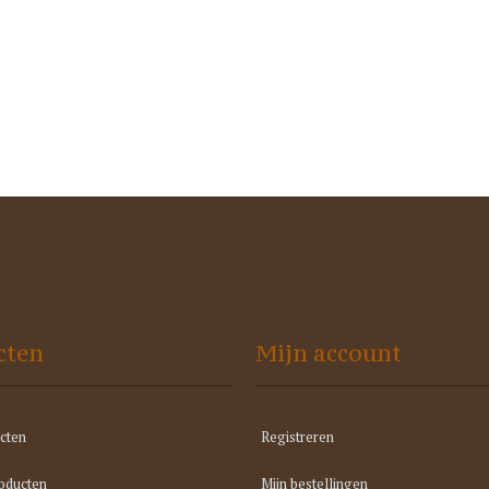
cten
Mijn account
cten
Registreren
oducten
Mijn bestellingen