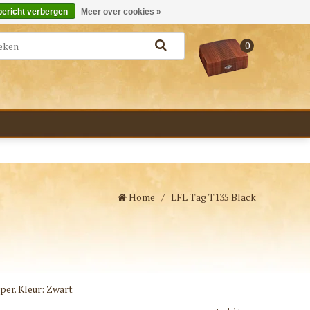
Merken
Bestellen - €0,00
Inloggen
bericht verbergen
Meer over cookies »
0
Home
/
LFL Tag T135 Black
per. Kleur: Zwart