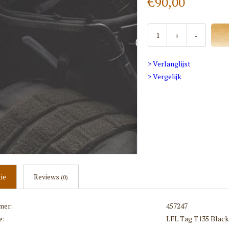
€90,00
+
-
> Verlanglijst
> Vergelijk
ie
Reviews
(0)
mer:
457247
e:
LFL Tag T135 Black