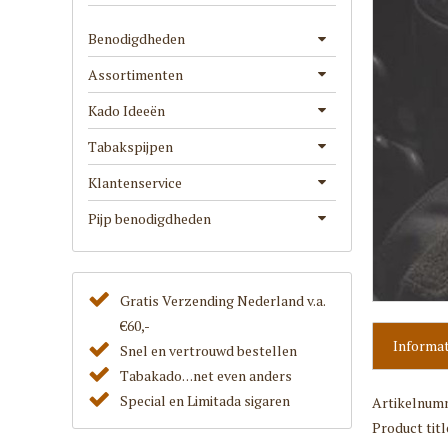
Benodigdheden
Assortimenten
Kado Ideeën
Tabakspijpen
Klantenservice
Pijp benodigdheden
Gratis Verzending Nederland v.a.
€60,-
Informat
Snel en vertrouwd bestellen
Tabakado. . .net even anders
Special en Limitada sigaren
Artikelnum
Product titl