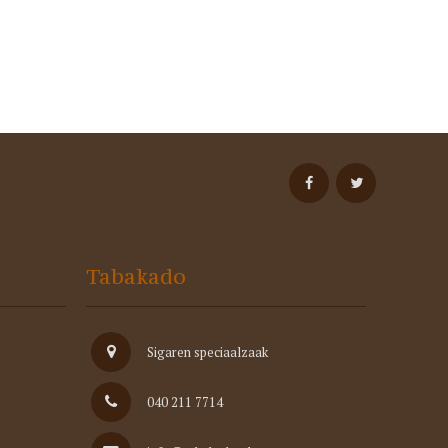
Tabakado
Sigaren speciaalzaak
040 211 7714