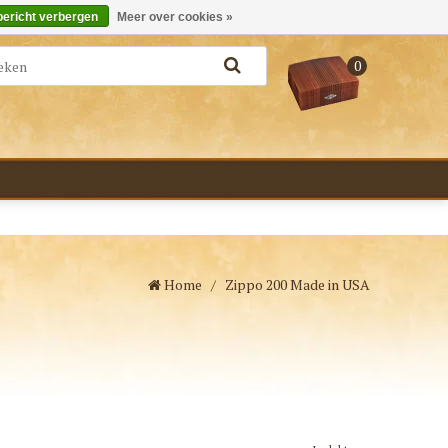
Merken
Bestellen - €0,00
Inloggen
bericht verbergen
Meer over cookies »
0
Home
/
Zippo 200 Made in USA