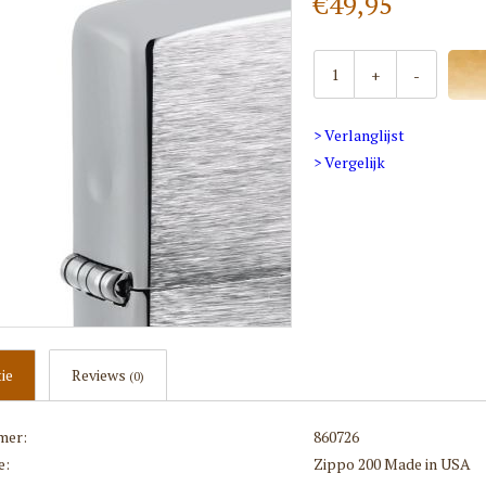
€49,95
+
-
> Verlanglijst
> Vergelijk
ie
Reviews
(0)
mer:
860726
e:
Zippo 200 Made in USA