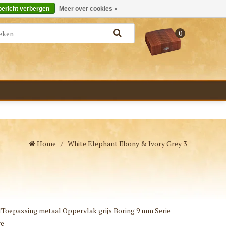
Merken
Bestellen - €0,00
Inloggen
bericht verbergen
Meer over cookies »
0
Home
/
White Elephant Ebony & Ivory Grey 3
Toepassing metaal Oppervlak grijs Boring 9 mm Serie
re