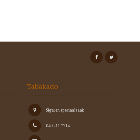
Tabakado
Sigaren speciaalzaak
040 211 7714