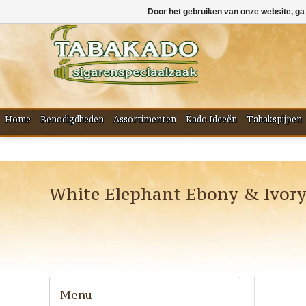
Door het gebruiken van onze website, ga
Home
Benodigdheden
Assortimenten
Kado Ideeën
Tabakspijpen
White Elephant Ebony & Ivory
Menu