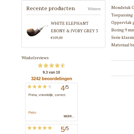
Mondstuk G
Recente producten
Wissen
Toepassing
Oppervlak g
WHITE ELEPHANT
Boring 9 m
EBONY & IVORY GREY 3
Serie klassi
€109,00
Materiaal br
Winkelreviews