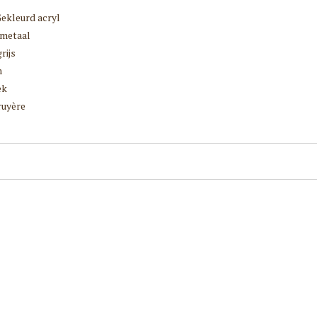
ekleurd acryl
 metaal
rijs
m
ek
uyère