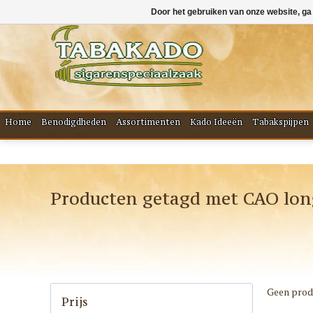
Door het gebruiken van onze website, ga
Home
Benodigdheden
Assortimenten
Kado Ideeën
Tabakspijpen
Producten getagd met CAO long
Geen produ
Prijs