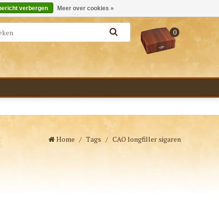
Merken
Bestellen - €0,00
Inloggen
bericht verbergen
Meer over cookies »
0
Home
/
Tags
/
CAO longfiller sigaren