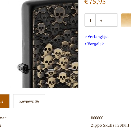
€75,95
+
-
> Verlanglijst
> Vergelijk
ie
Reviews
(0)
mer:
860600
e:
Zippo Skulls in Skull