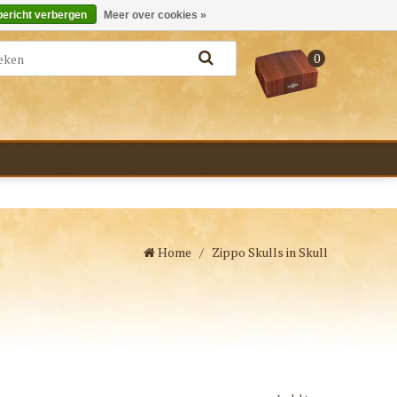
Merken
Bestellen - €0,00
Inloggen
bericht verbergen
Meer over cookies »
0
Home
/
Zippo Skulls in Skull