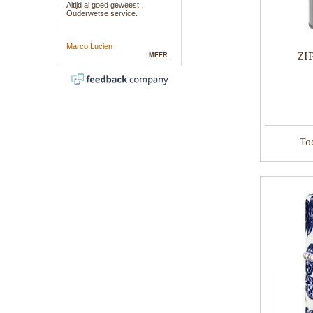
ZI
To