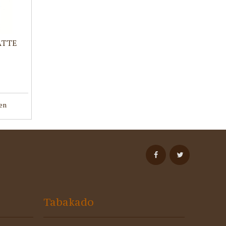
ATTE
en
Tabakado